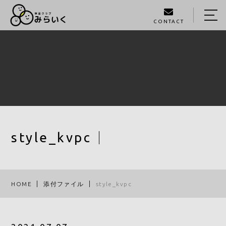
CONTACT
HOME
ABOUT US
SERVICE
GALLERY
STAFF
style_kvpc
BLOG
ACCESS
HOME
添付ファイル
style_kvpc
093-980-1405