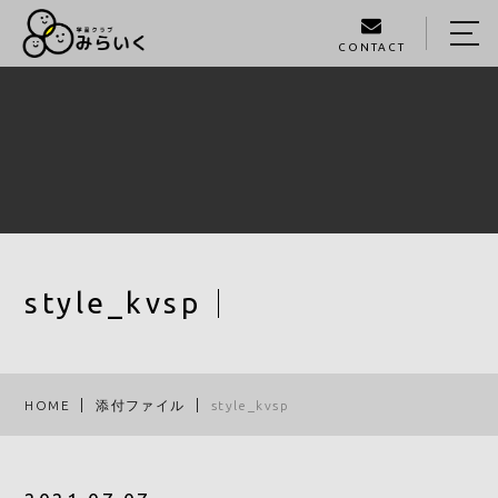
CONTACT
HOME
ABOUT US
SERVICE
GALLERY
STAFF
style_kvsp
BLOG
ACCESS
HOME
添付ファイル
style_kvsp
093-980-1405