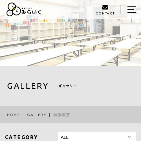
CONTACT
HOME
ABOUT US
SERVICE
GALLERY
STAFF
GALLERY
ギャラリー
BLOG
ACCESS
HOME
GALLERY
特別教室
093-980-1405
CATEGORY