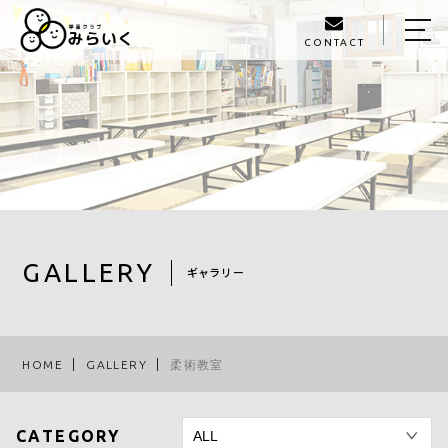
CONTACT
HOME
ABOUT US
SERVICE
GALLERY
STAFF
GALLERY
ギャラリー
BLOG
ACCESS
HOME
GALLERY
柔術教室
093-980-1405
CATEGORY