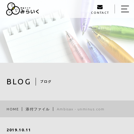
CONTACT
HOME
ABOUT US
SERVICE
GALLERY
STAFF
BLOG
ブログ
BLOG
ACCESS
HOME
添付ファイル
Ambisax - unminus.com
093-980-1405
2019.10.11