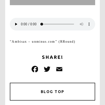
“Ambisax – unminus.com” (RRound)
SHARE!
F
T
E
共
a
w
m
有
c
it
ai
e
te
l
BLOG TOP
b
r