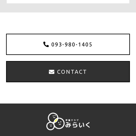
o
o
k
093-980-1405
CONTACT