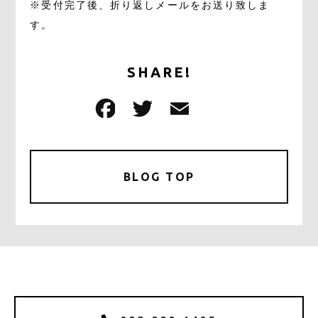
※受付完了後、折り返しメールをお送り致しま
す。
SHARE!
F
T
E
共
a
w
m
有
c
it
ai
e
te
l
BLOG TOP
b
r
o
o
k