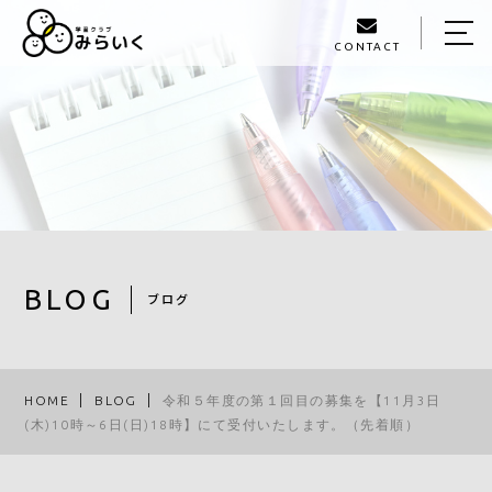
CONTACT
HOME
ABOUT US
SERVICE
GALLERY
STAFF
BLOG
ブログ
BLOG
ACCESS
HOME
BLOG
令和５年度の第１回目の募集を【11月3日
(木)10時～6日(日)18時】にて受付いたします。（先着順）
093-980-1405